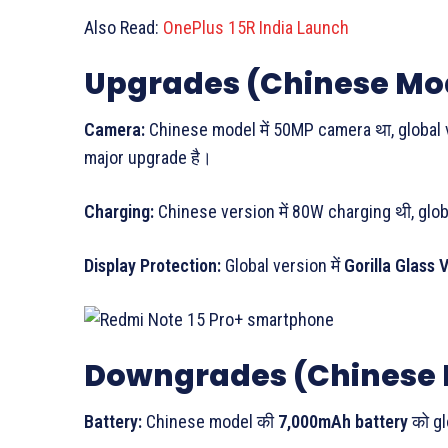
Also Read:
OnePlus 15R India Launch
Upgrades (Chinese Mode
Camera:
Chinese model में 50MP camera था, global v
major upgrade है।
Charging:
Chinese version में 80W charging थी, glob
Display Protection:
Global version में
Gorilla Glass 
Downgrades (Chinese 
Battery:
Chinese model की
7,000mAh battery
को gl