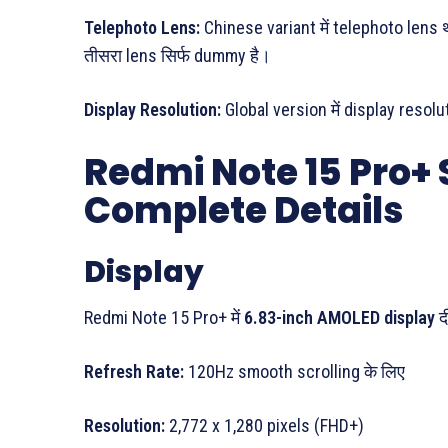
Telephoto Lens:
Chinese variant में telephoto lens थ
तीसरा lens सिर्फ dummy है।
Display Resolution:
Global version में display resol
Redmi Note 15 Pro+ 
Complete Details
Display
Redmi Note 15 Pro+ में
6.83-inch AMOLED display
द
Refresh Rate:
120Hz smooth scrolling के लिए
Resolution:
2,772 x 1,280 pixels (FHD+)