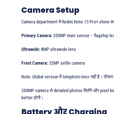
Camera Setup
Camera department में Redmi Note 15 Pro+ shine कर
Primary Camera:
200MP main sensor – flagship leve
Ultrawide:
8MP ultrawide lens
Front Camera:
32MP selfie camera
Note: Global version में telephoto lens नहीं है। तीस
200MP camera से detailed photos मिलेंगे और pixel b
better होगी।
Battery और Charging