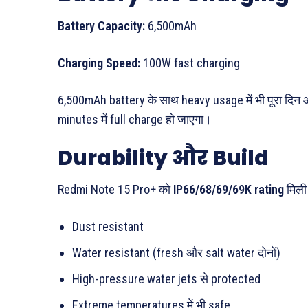
Battery Capacity:
6,500mAh
Charging Speed:
100W fast charging
6,500mAh battery के साथ heavy usage में भी पूरा द
minutes में full charge हो जाएगा।
Durability और Build
Redmi Note 15 Pro+ को
IP66/68/69/69K rating
मिली
Dust resistant
Water resistant (fresh और salt water दोनों)
High-pressure water jets से protected
Extreme temperatures में भी safe