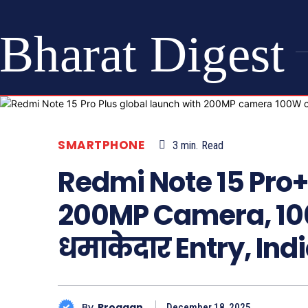
Bharat Digest
SMARTPHONE
3
min.
Read
Redmi Note 15 Pro+
200MP Camera, 10
धमाकेदार Entry, Indi
By
Proggan
December 18, 2025