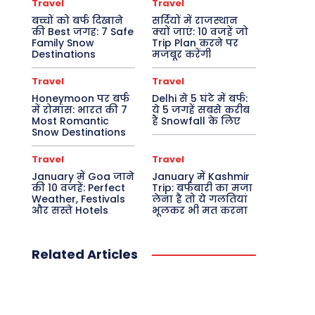
Travel
Travel
बच्चों को बर्फ दिखाने
सर्दियों में राजस्थान
की Best जगह: 7 Safe
क्यों जाएं: 10 वजहें जो
Family Snow
Trip Plan करने पर
Destinations
मजबूर करेंगी
Travel
Travel
Honeymoon पर बर्फ
Delhi से 5 घंटे में बर्फ:
में रोमांस: भारत की 7
ये 5 जगहें सबसे करीब
Most Romantic
हैं Snowfall के लिए
Snow Destinations
Travel
Travel
January में Goa जाने
January में Kashmir
की 10 वजहें: Perfect
Trip: बर्फबारी का मजा
Weather, Festivals
लेना है तो ये गलतियां
और सस्ते Hotels
भूलकर भी मत करना
Related Articles