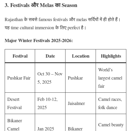
3. Festivals और Melas का Season
Rajasthan के सबसे famous festivals और melas सर्दियों में ही होते हैं।
यह time cultural immersion के लिए perfect है।
Major Winter Festivals 2025-2026:
Festival
Date
Location
Highlights
World’s
Oct 30 – Nov
Pushkar Fair
Pushkar
largest camel
5, 2025
fair
Desert
Feb 10-12,
Camel races,
Jaisalmer
Festival
2025
folk dance
Bikaner
Camel beauty
Camel
Jan 2025
Bikaner