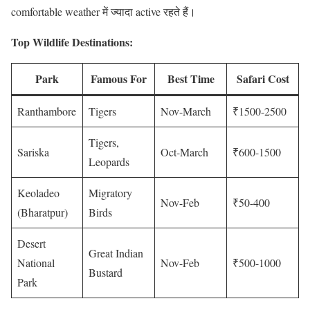
comfortable weather में ज्यादा active रहते हैं।
Top Wildlife Destinations:
Park
Famous For
Best Time
Safari Cost
Ranthambore
Tigers
Nov-March
₹1500-2500
Tigers,
Sariska
Oct-March
₹600-1500
Leopards
Keoladeo
Migratory
Nov-Feb
₹50-400
(Bharatpur)
Birds
Desert
Great Indian
National
Nov-Feb
₹500-1000
Bustard
Park