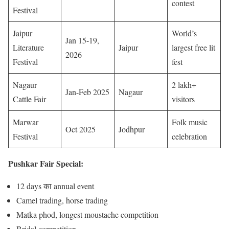
contest
Festival
Jaipur
World’s
Jan 15-19,
Literature
Jaipur
largest free lit
2026
Festival
fest
Nagaur
2 lakh+
Jan-Feb 2025
Nagaur
Cattle Fair
visitors
Marwar
Folk music
Oct 2025
Jodhpur
Festival
celebration
Pushkar Fair Special:
12 days का annual event
Camel trading, horse trading
Matka phod, longest moustache competition
Bridal competition