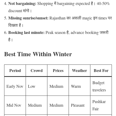
Not bargaining:
Shopping में bargaining expected है। 40-50%
discount मांगो।
Missing sunrise/sunset:
Rajasthan का असली magic इन times पर
दिखता है।
Booking last minute:
Peak season है, advance booking जरूरी
है।
Best Time Within Winter
Period
Crowd
Prices
Weather
Best For
Budget
Early Nov
Low
Medium
Warm
travelers
Pushkar
Mid Nov
Medium
Medium
Pleasant
Fair