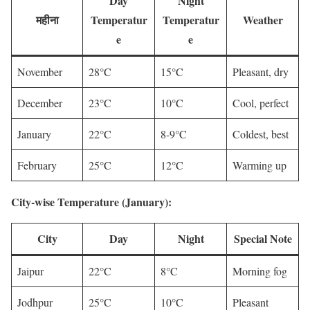
Day
Night
महीना
Temperatur
Temperatur
Weather
e
e
November
28°C
15°C
Pleasant, dry
December
23°C
10°C
Cool, perfect
January
22°C
8-9°C
Coldest, best
February
25°C
12°C
Warming up
City-wise Temperature (January):
City
Day
Night
Special Note
Jaipur
22°C
8°C
Morning fog
Jodhpur
25°C
10°C
Pleasant