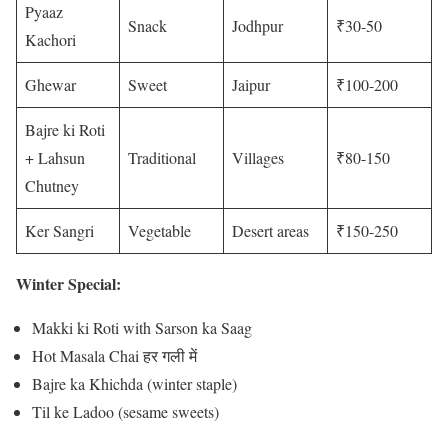
Pyaaz
Snack
Jodhpur
₹30-50
Kachori
Ghewar
Sweet
Jaipur
₹100-200
Bajre ki Roti
+ Lahsun
Traditional
Villages
₹80-150
Chutney
Ker Sangri
Vegetable
Desert areas
₹150-250
Winter Special:
Makki ki Roti with Sarson ka Saag
Hot Masala Chai हर गली में
Bajre ka Khichda (winter staple)
Til ke Ladoo (sesame sweets)