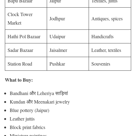
Bapu Bazaar
Jaipur
Textiles, juttis
Clock Tower
Jodhpur
Antiques, spices
Market
Hathi Pol Bazaar
Udaipur
Handicrafts
Sadar Bazaar
Jaisalmer
Leather, textiles
Station Road
Pushkar
Souvenirs
What to Buy:
Bandhani और Leheriya साड़ियां
Kundan और Meenakari jewelry
Blue pottery (Jaipur)
Leather juttis
Block print fabrics
Miniature paintings