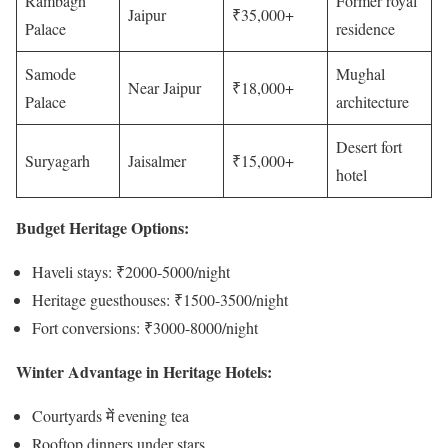
Rambagh
Former royal
Jaipur
₹35,000+
Palace
residence
Samode
Mughal
Near Jaipur
₹18,000+
Palace
architecture
Desert fort
Suryagarh
Jaisalmer
₹15,000+
hotel
Budget Heritage Options:
Haveli stays: ₹2000-5000/night
Heritage guesthouses: ₹1500-3500/night
Fort conversions: ₹3000-8000/night
Winter Advantage in Heritage Hotels:
Courtyards में evening tea
Rooftop dinners under stars