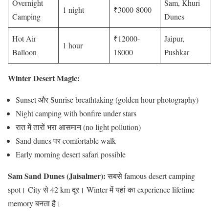
Overnight
Sam, Khuri
1 night
₹3000-8000
Camping
Dunes
Hot Air
₹12000-
Jaipur,
1 hour
Balloon
18000
Pushkar
Winter Desert Magic:
Sunset और Sunrise breathtaking (golden hour photography)
Night camping with bonfire under stars
रात में तारों भरा आसमान (no light pollution)
Sand dunes पर comfortable walk
Early morning desert safari possible
Sam Sand Dunes (Jaisalmer):
सबसे famous desert camping
spot। City से 42 km दूर। Winter में यहां का experience lifetime
memory बनता है।