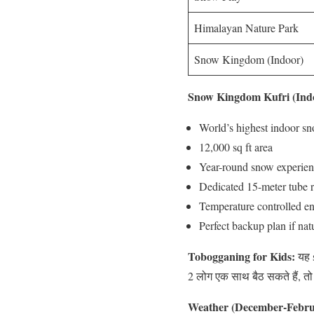
Himalayan Nature Park
Snow Kingdom (Indoor)
Snow Kingdom Kufri (Ind
World’s highest indoor sn
12,000 sq ft area
Year-round snow experie
Dedicated 15-meter tube r
Temperature controlled e
Perfect backup plan if nat
Tobogganing for Kids:
यह s
2 लोग एक साथ बैठ सकते हैं, तो
Weather (December-Febru