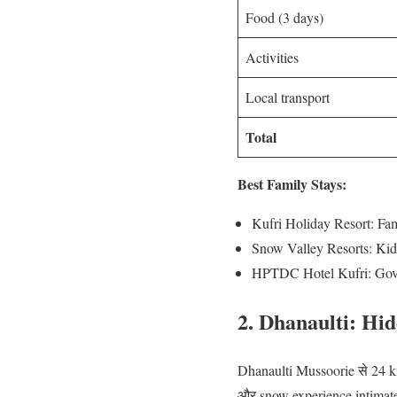
Food (3 days)
Activities
Local transport
Total
Best Family Stays:
Kufri Holiday Resort: Fam
Snow Valley Resorts: Kid-
HPTDC Hotel Kufri: Gove
2. Dhanaulti: Hi
Dhanaulti Mussoorie से 24 km
और snow experience intimate