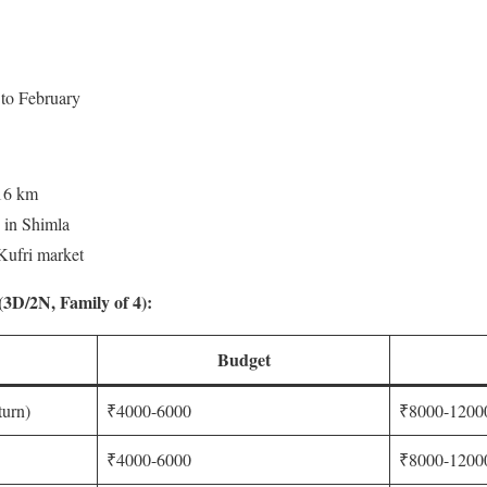
to February
16 km
e in Shimla
Kufri market
(3D/2N, Family of 4):
Budget
turn)
₹4000-6000
₹8000-1200
₹4000-6000
₹8000-1200