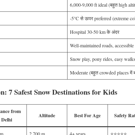
6,000-9,000 ft ideal (बहुत high altit
-5°C से ऊपर preferred (extreme co
Hospital 30-50 km के अंदर
Well-maintained roads, accessible
Snow play, pony rides, easy walk
Moderate (बहुत crowded places में बच
: 7 Safest Snow Destinations for Kids
tance from
Altitude
Best For Age
Safety Ra
Delhi
km
2,700 m
4+ years
⭐⭐⭐⭐⭐