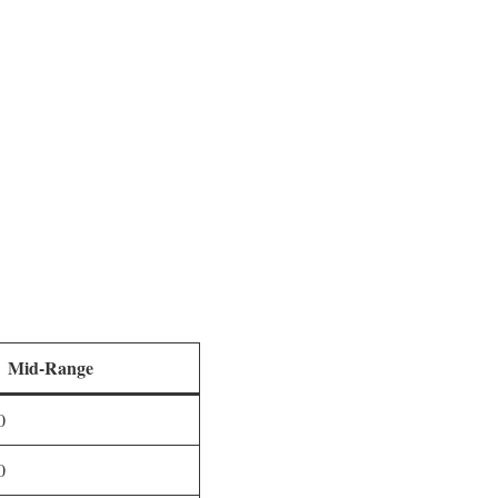
Mid-Range
0
0