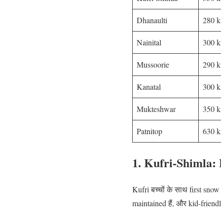
Dhanaulti
280 
Nainital
300 
Mussoorie
290 
Kanatal
300 
Mukteshwar
350 
Patnitop
630 
1. Kufri-Shimla: 
Kufri बच्चों के साथ first snow
maintained हैं, और kid-friendly