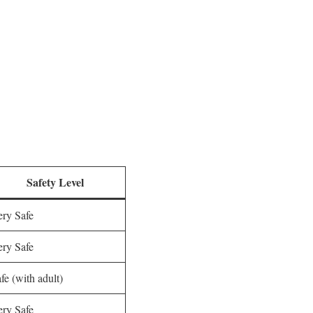
Safety Level
ry Safe
ry Safe
fe (with adult)
ry Safe