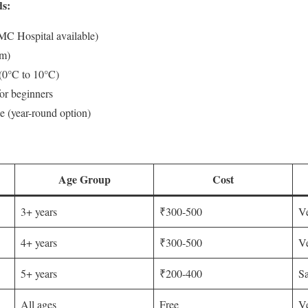
ds:
MC Hospital available)
 m)
(0°C to 10°C)
for beginners
e (year-round option)
Age Group
Cost
3+ years
₹300-500
Ve
4+ years
₹300-500
Ve
5+ years
₹200-400
Sa
All ages
Free
Ve